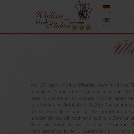
DEU
ENG
Üb
Am 17. April 1964 eröffneten Alwin und Ilse 
damaligen Zeitpunkt verfügte das Haus über 10 Zi
unser Hotel erhielt 10 weitere Zimmer, einen k
kurzfristig eine Autobahnraststätte übernehme
bereits zwei Jahre später das Restaurant um die 
modernisierten wir nach und nach alle Zimmer 
Haus die Auszeichnung „2 Sterne Superior“ de
Familienbetrieb in der 3. Generation nun Mario 