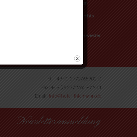
Mittenaar Bicken
an der Ampel rechts
abbiegen
nächste Strasse wieder
rechts
Tel: +49 (0) 2772/65902-0
Fax: +49 (0) 2772/65902-44
Email:
info@hotel-thielmann.de
Newsletteranmeldung