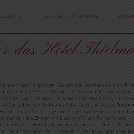
BUCHUNG
TAGUNGEN UND SEMINARE
RESTA
er das Hotel Thielm
Thielmann nach einjähriger Bauzeit das Gasthaus-Pension Thi
mmer. Bereits 1970 reichte diese Zahl nicht mehr aus. Ein Anba
leinen Saal und 4 Garagen. Im Jahre 1980 konnten Alwin und Il
n und übergaben den Betrieb an Sohn Gerd und dessen Frau An
„Walliser Stuben“ und die „Hessenstube“ erweiterten. In den folg
und statteten alle Zimmer mit Dusche/WC und Fernseher aus –
r deutschen Hotelklassifizierung einbrachte. Seit 2007 füh
und Tanja Thielmann. Nach weiteren Modernisierungen erhielten