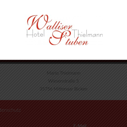
Mario Thielmann
Wiesenstraße 5
35756 Mittenaar Bicken
tenschutz
E-Mail