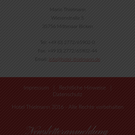
Mario Thielmann
Wiesenstraße 5
35756 Mittenaar Bicken
Tel: +49 (0) 2772/65902-0
Fax: +49 (0) 2772/65902-44
Email:
info@hotel-thielmann.de
Impressum
|
Rechtliche Hinweise
|
Datenschutz
Hotel Thielmann 2016 - Alle Rechte vorbehalten
Newsletteranmeldung