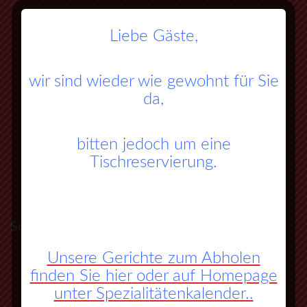
Liebe Gäste,
wir sind wieder wie gewohnt für Sie
da,
bitten jedoch um eine
Tischreservierung.
So finden Sie zu uns:
Unsere Gerichte zum Abholen
A45 Frankfurt – Dortmund (Sauerlandlinie)
finden Sie hier oder auf Homepage
unter Spezialitätenkalender..
Abfahrt Herborn Süd (Nr. 27)