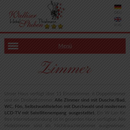
DEU
ENG
Menü
Zimmer
Unser Haus verfügt über 11 Einzelzimmer, 6 Doppelzimmer
und ein Dreibettzimmer.
Alle Zimmer sind mit Dusche/Bad,
WC, Fön, Selbstwahltelefon mit Durchwahl und modernen
LCD-TV mit Satellitenempang ausgestattet.
Ein W-Lan für
Ihre Internetverbindung ist im gesamten Haus verfügbar. Alle
Hotelzimmer sind als Nichtraucherzimmer ausgewiesen.