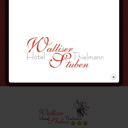
an der 3. Ampel rechts abbiegen
vorbei an Herbornseelbach und
Ballersbach nach Mittenaar Bicken
an der Ampel rechts abbiegen
nächste Strasse wieder rechts