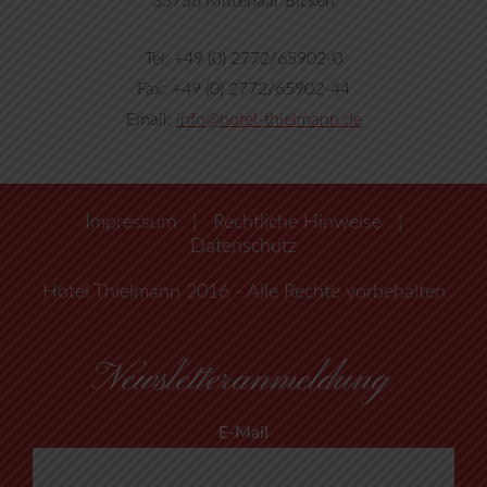
35756 Mittenaar Bicken
Tel: +49 (0) 2772/65902-0
Fax: +49 (0) 2772/65902-44
Email:
info@hotel-thielmann.de
Impressum
|
Rechtliche Hinweise
|
Datenschutz
Hotel Thielmann 2016 - Alle Rechte vorbehalten
Newsletteranmeldung
E-Mail