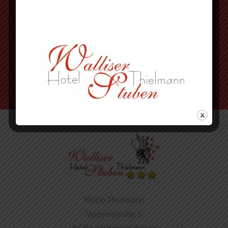
Ballersbach nach Mittenaar Bicken
an der Ampel rechts abbiegen
nächste Strasse wieder rechts
Mario Thielmann
Wiesenstraße 5