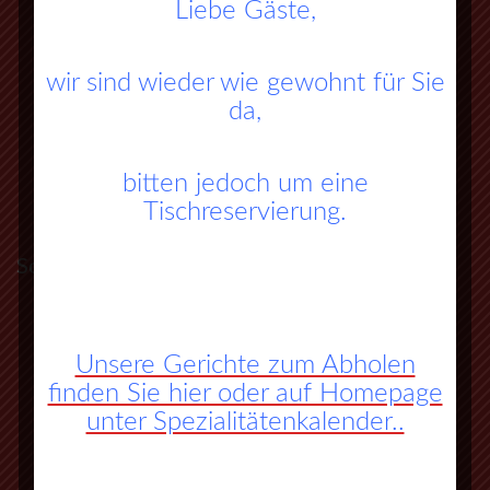
Liebe Gäste,
wir sind wieder wie gewohnt für Sie
da,
bitten jedoch um eine
Tischreservierung.
So finden Sie zu uns:
A45 Frankfurt – Dortmund (Sauerlandlinie)
Unsere Gerichte zum Abholen
Abfahrt Herborn Süd (Nr. 27)
finden Sie hier oder auf Homepage
unter Spezialitätenkalender..
an der 3. Ampel rechts abbiegen
vorbei an Herbornseelbach und