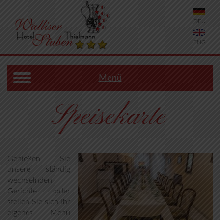
DEU
ENG
Menü
Speisekarte
Genießen Sie
unsere ständig
wechselnden
Gerichte oder
stellen Sie sich Ihr
eigenes Menü