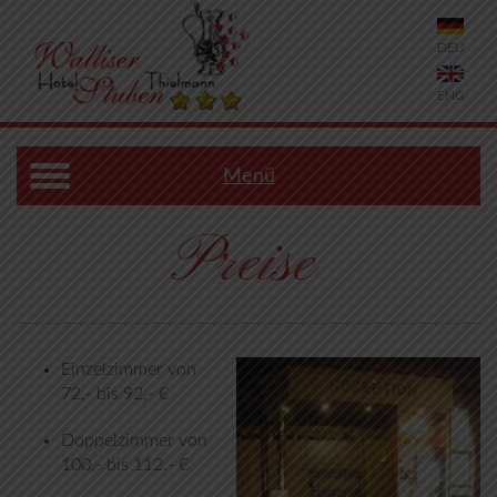
DEU
ENG
Menü
Preise
Einzelzimmer von
72,- bis 92,- €
Doppelzimmer von
100,- bis 112.- €