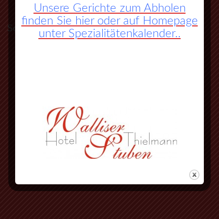
Unsere Gerichte zum Abholen
finden Sie hier oder auf Homepage
So finden Sie zu uns:
unter Spezialitätenkalender..
A45 Frankfurt – Dortmund (Sauerlandlinie)
Abfahrt Herborn Süd (Nr. 27)
an der 3. Ampel rechts abbiegen
vorbei an Herbornseelbach und
Ballersbach nach Mittenaar Bicken
an der Ampel rechts abbiegen
nächste Strasse wieder rechts