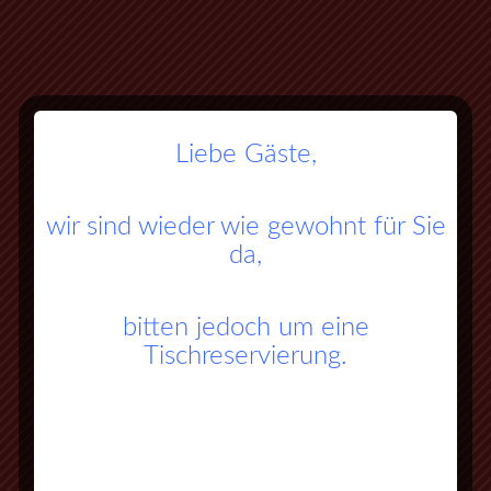
Liebe Gäste,
wir sind wieder wie gewohnt für Sie
da,
bitten jedoch um eine
Tischreservierung.