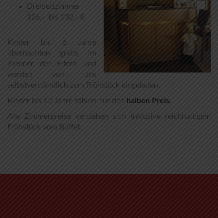
Dreibettzimmer
126,- bis 132,- €
Kinder bis 6 Jahre
übernachten gratis im
Zimmer der Eltern und
werden von uns
selbstverständlich zum Frühstück eingeladen.
Kinder bis 12 Jahre zahlen nur den
halben Preis.
Alle Zimmerpreise verstehen sich inklusive reichhaltigem
Frühstück vom Büffet.