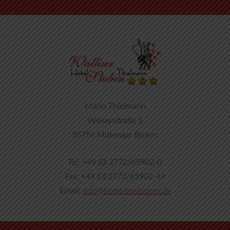
Mario Thielmann
Wiesenstraße 5
35756 Mittenaar Bicken
Tel: +49 (0) 2772/65902-0
Fax: +49 (0) 2772/65902-44
Email:
info@hotel-thielmann.de