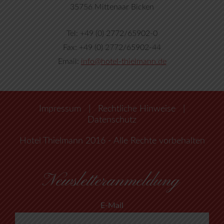
35756 Mittenaar Bicken
Tel: +49 (0) 2772/65902-0
Fax: +49 (0) 2772/65902-44
Email:
info@hotel-thielmann.de
Impressum
|
Rechtliche Hinweise
|
Datenschutz
Hotel Thielmann 2016 - Alle Rechte vorbehalten
Newsletteranmeldung
E-Mail