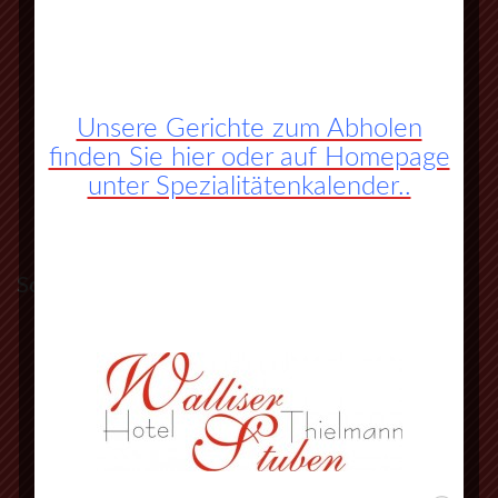
Unsere Gerichte zum Abholen
finden Sie hier oder auf Homepage
unter Spezialitätenkalender..
So finden Sie zu uns:
A45 Frankfurt – Dortmund (Sauerlandlinie)
Abfahrt Herborn Süd (Nr. 27)
an der 3. Ampel rechts abbiegen
vorbei an Herbornseelbach und