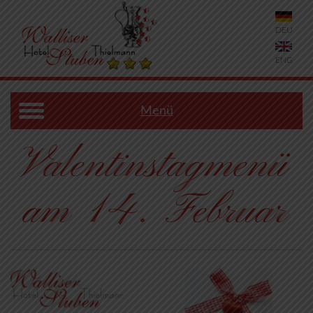
DEU
ENG
Menü
Valentinstagmenü
am 14. Februar