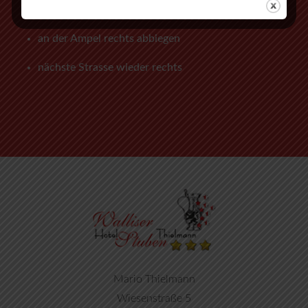
Ballersbach nach Mittenaar Bicken
an der Ampel rechts abbiegen
nächste Strasse wieder rechts
Mario Thielmann
Wiesenstraße 5