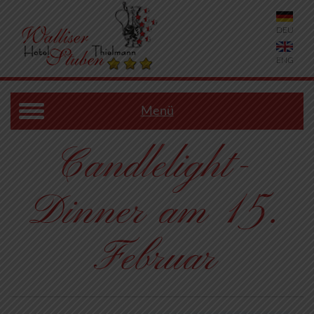
DEU
ENG
Menü
Candlelight-
Dinner am 15.
Februar