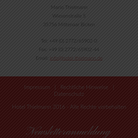
Mario Thielmann
Wiesenstraße 5
35756 Mittenaar Bicken
Tel: +49 (0) 2772/65902-0
Fax: +49 (0) 2772/65902-44
Email:
info@hotel-thielmann.de
Impressum
|
Rechtliche Hinweise
|
Datenschutz
Hotel Thielmann 2016 - Alle Rechte vorbehalten
Newsletteranmeldung