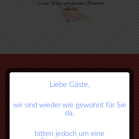
Liebe Gäste,
wir sind wieder wie gewohnt für Sie
da,
bitten jedoch um eine