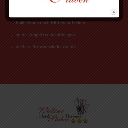
an der 3. Ampel rechts abbiegen
vorbei an Herbornseelbach und
Ballersbach nach Mittenaar Bicken
an der Ampel rechts abbiegen
nächste Strasse wieder rechts