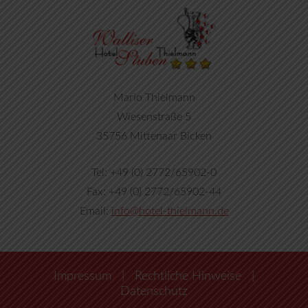
Mario Thielmann
Wiesenstraße 5
35756 Mittenaar Bicken
Tel: +49 (0) 2772/65902-0
Fax: +49 (0) 2772/65902-44
Email:
info@hotel-thielmann.de
Impressum
|
Rechtliche Hinweise
|
Datenschutz