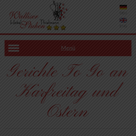
DEU
ENG
Menü
Gerichte To Go an
Karfreitag und
Ostern