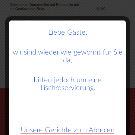
Liebe Gäste,
wir sind wieder wie gewohnt für Sie
da,
bitten jedoch um eine
Tischreservierung.
Unsere Gerichte zum Abholen