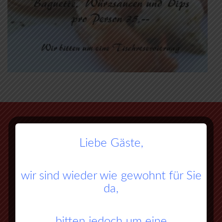
Liebe Gäste,
wir sind wieder wie gewohnt für Sie
da,
bitten jedoch um eine