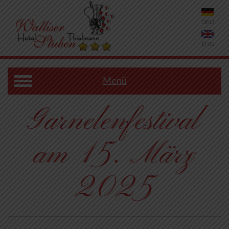
DEU
ENG
Menü
Garnelenfestival
am 15. März
2025