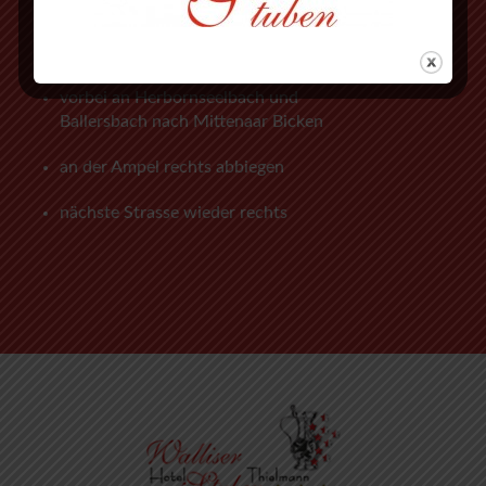
Abfahrt Herborn Süd (Nr. 27)
an der 3. Ampel rechts abbiegen
vorbei an Herbornseelbach und
Ballersbach nach Mittenaar Bicken
an der Ampel rechts abbiegen
nächste Strasse wieder rechts