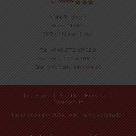
Mario Thielmann
Wiesenstraße 5
35756 Mittenaar Bicken
Tel: +49 (0) 2772/65902-0
Fax: +49 (0) 2772/65902-44
Email:
info@hotel-thielmann.de
Impressum
|
Rechtliche Hinweise
|
Datenschutz
Hotel Thielmann 2016 - Alle Rechte vorbehalten