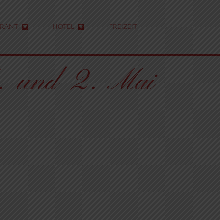
URANT
HOTEL
FREIZEIT
1. und 2. Mai