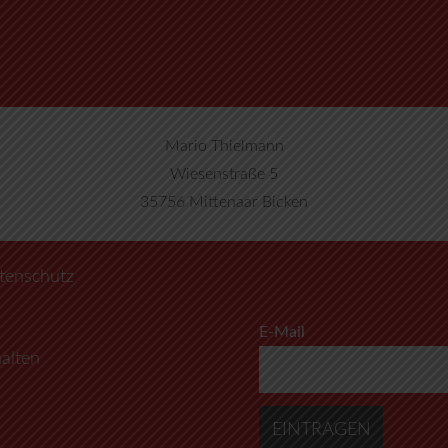
Mario Thielmann
Wiesenstraße 5
35756 Mittenaar Bicken
tenschutz
E-Mail
alten