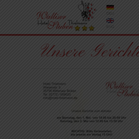
DEU
ENG
Unsere Geric