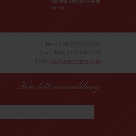
nächste Strasse wieder
rechts
Tel: +49 (0) 2772/65902-0
Fax: +49 (0) 2772/65902-44
Email:
info@hotel-thielmann.de
Newsletteranmeldung