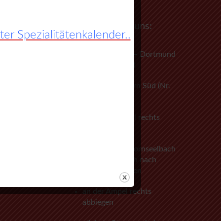
So finden Sie zu uns:
r Spezialitätenkalender..
A45 Frankfurt – Dortmund
(Sauerlandlinie)
Abfahrt Herborn Süd (Nr.
27)
an der 3. Ampel rechts
abbiegen
vorbei an Herbornseelbach
und Ballersbach nach
Mittenaar Bicken
an der Ampel rechts
abbiegen