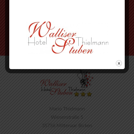
an der Ampel rechts abbiegen
nächste Strasse wieder rechts
Mario Thielmann
Wiesenstraße 5
35756 Mittenaar Bicken