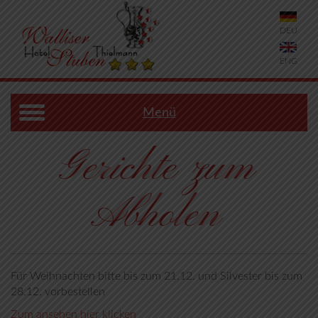
DEU
ENG
Menü
Gerichte zum
Abholen
Für Weihnachten bitte bis zum 21.12. und Silvester bis zum
28.12. vorbestellen
Zum ansehen hier klicken