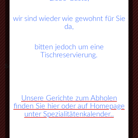
wir sind wieder wie gewohnt für Sie
da,
bitten jedoch um eine
Tischreservierung.
So finden Sie zu uns:
A45 Frankfurt – Dortmund (Sauerlandlinie)
Abfahrt Herborn Süd (Nr. 27)
Unsere Gerichte zum Abholen
finden Sie hier oder auf Homepage
an der 3. Ampel rechts abbiegen
unter Spezialitätenkalender..
vorbei an Herbornseelbach und
Ballersbach nach Mittenaar Bicken