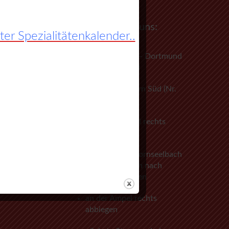
So finden Sie zu uns:
r Spezialitätenkalender..
A45 Frankfurt – Dortmund
(Sauerlandlinie)
Abfahrt Herborn Süd (Nr.
27)
an der 3. Ampel rechts
abbiegen
vorbei an Herbornseelbach
und Ballersbach nach
Mittenaar Bicken
an der Ampel rechts
abbiegen