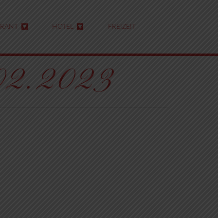
URANT
HOTEL
FREIZEIT
5.02.2023