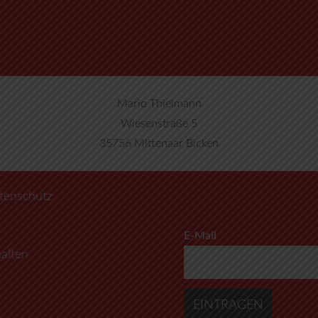
Mario Thielmann
Wiesenstraße 5
35756 Mittenaar Bicken
tenschutz
E-Mail
alten