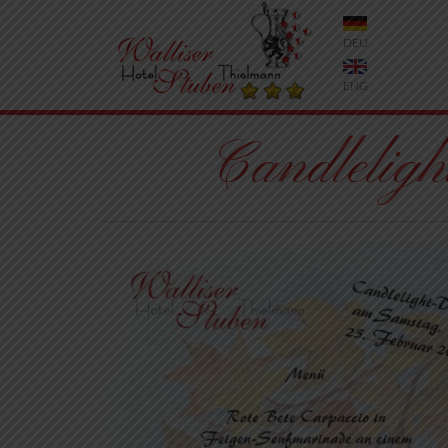
DEU
ENG
Candleli