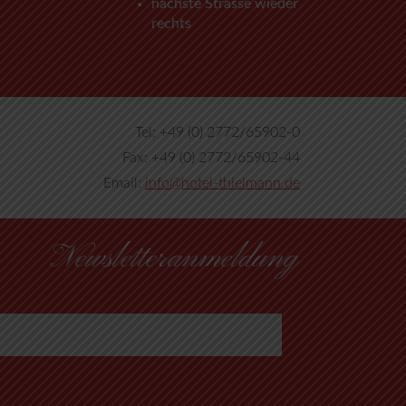
nächste Strasse wieder
rechts
Tel: +49 (0) 2772/65902-0
Fax: +49 (0) 2772/65902-44
Email:
info@hotel-thielmann.de
Newsletteranmeldung