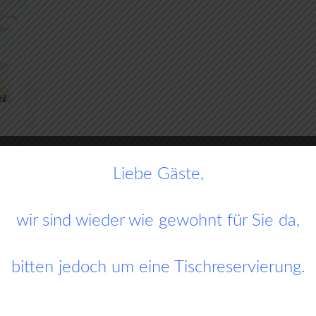
Liebe Gäste,
wir sind wieder wie gewohnt für Sie da,
bitten jedoch um eine Tischreservierung.