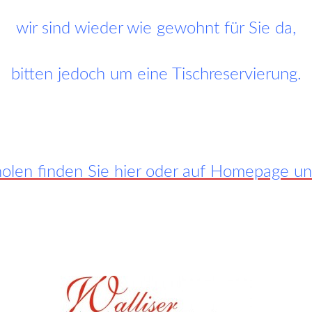
wir sind wieder wie gewohnt für Sie da,
bitten jedoch um eine Tischreservierung.
len finden Sie hier oder auf Homepage unte