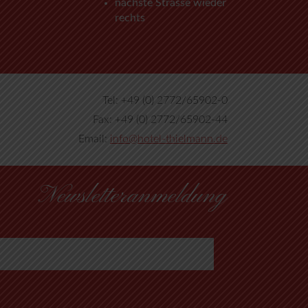
nächste Strasse wieder
rechts
Tel: +49 (0) 2772/65902-0
Fax: +49 (0) 2772/65902-44
Email:
info@hotel-thielmann.de
Newsletteranmeldung