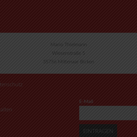
Mario Thielmann
Wiesenstraße 5
35756 Mittenaar Bicken
tenschutz
E-Mail
alten