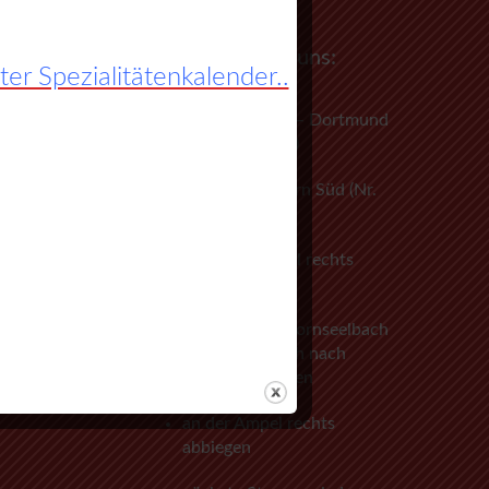
So finden Sie zu uns:
r Spezialitätenkalender..
A45 Frankfurt – Dortmund
(Sauerlandlinie)
Abfahrt Herborn Süd (Nr.
27)
an der 3. Ampel rechts
abbiegen
vorbei an Herbornseelbach
und Ballersbach nach
Mittenaar Bicken
an der Ampel rechts
abbiegen