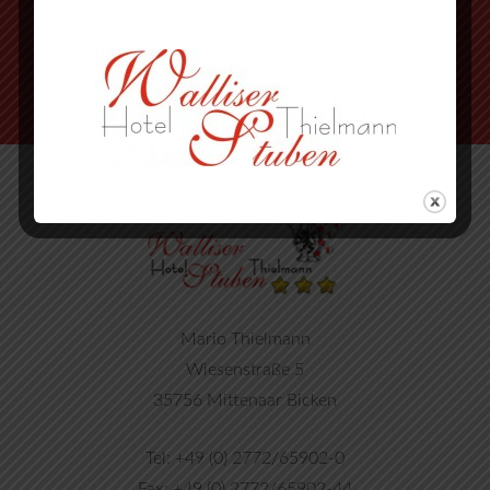
nächste Strasse wieder rechts
Mario Thielmann
Wiesenstraße 5
35756 Mittenaar Bicken
Tel: +49 (0) 2772/65902-0
Fax: +49 (0) 2772/65902-44