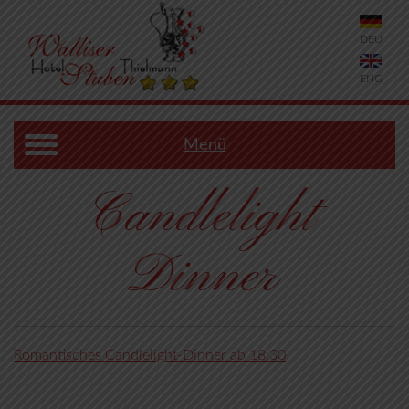
DEU
ENG
Menü
Candlelight
Dinner
Romantisches Candlelight-Dinner ab 18:30