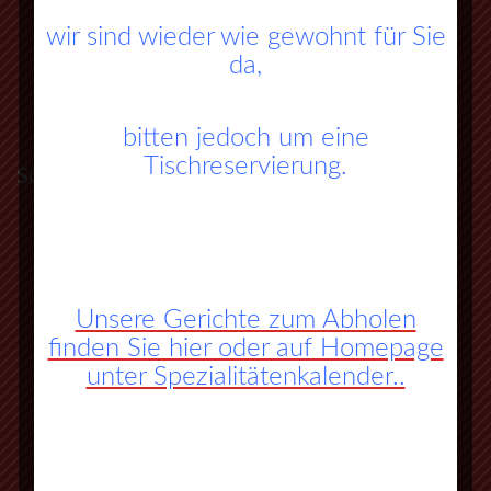
wir sind wieder wie gewohnt für Sie
da,
bitten jedoch um eine
Tischreservierung.
So finden Sie zu uns:
A45 Frankfurt – Dortmund (Sauerlandlinie)
Abfahrt Herborn Süd (Nr. 27)
Unsere Gerichte zum Abholen
an der 3. Ampel rechts abbiegen
finden Sie hier oder auf Homepage
unter Spezialitätenkalender..
vorbei an Herbornseelbach und
Ballersbach nach Mittenaar Bicken
an der Ampel rechts abbiegen