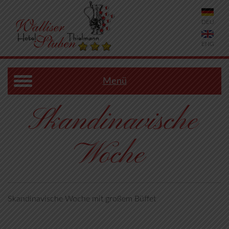
DEU
ENG
Menü
Skandinavische
Woche
Skandinavische Woche mit großem Büffet