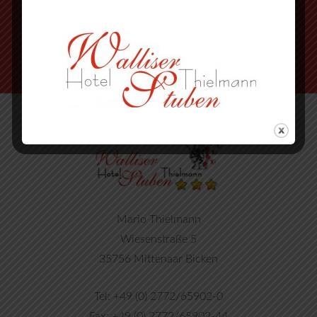
nächste Strasse wieder rechts
Mario Thielmann
Wiesenstraße 5
35756 Mittenaar Bicken
Tel: +49 (0) 2772/65902-0
Fax: +49 (0) 2772/65902-44