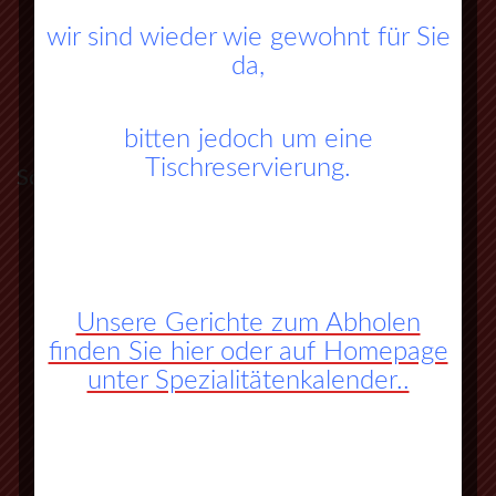
wir sind wieder wie gewohnt für Sie
da,
bitten jedoch um eine
Tischreservierung.
So finden Sie zu uns:
A45 Frankfurt – Dortmund (Sauerlandlinie)
Abfahrt Herborn Süd (Nr. 27)
Unsere Gerichte zum Abholen
an der 3. Ampel rechts abbiegen
finden Sie hier oder auf Homepage
unter Spezialitätenkalender..
vorbei an Herbornseelbach und
Ballersbach nach Mittenaar Bicken
an der Ampel rechts abbiegen