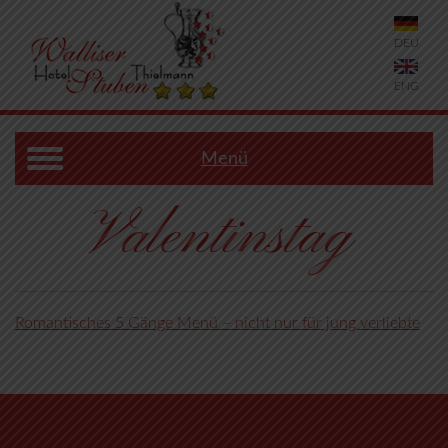
DEU
ENG
Menü
Valentinstag
Romantisches 5 Gänge Menü – nicht nur für jung verliebte