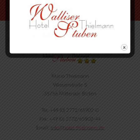
Mario Thielmann
Wiesenstraße 5
35756 Mittenaar Bicken
Tel: +49 (0) 2772/65902-0
Fax: +49 (0) 2772/65902-44
Email:
info@hotel-thielmann.de