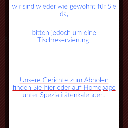
wir sind wieder wie gewohnt für Sie
da,
bitten jedoch um eine
So finden Sie zu uns:
Tischreservierung.
A45 Frankfurt – Dortmund (Sauerlandlinie)
Abfahrt Herborn Süd (Nr. 27)
Unsere Gerichte zum Abholen
an der 3. Ampel rechts abbiegen
finden Sie hier oder auf Homepage
vorbei an Herbornseelbach und
unter Spezialitätenkalender..
Ballersbach nach Mittenaar Bicken
an der Ampel rechts abbiegen
nächste Strasse wieder rechts