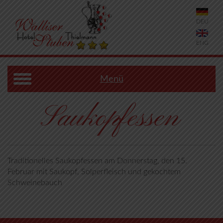
DEU
ENG
Menü
Saukopfessen
Traditionelles Saukopfessen am Donnerstag, den 15.
Februar mit Saukopf, Solperfleisch und gekochtem
Schweinebauch