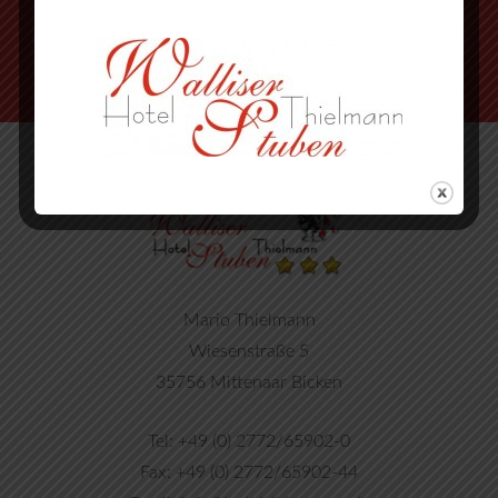
Mario Thielmann
Wiesenstraße 5
35756 Mittenaar Bicken
Tel: +49 (0) 2772/65902-0
Fax: +49 (0) 2772/65902-44