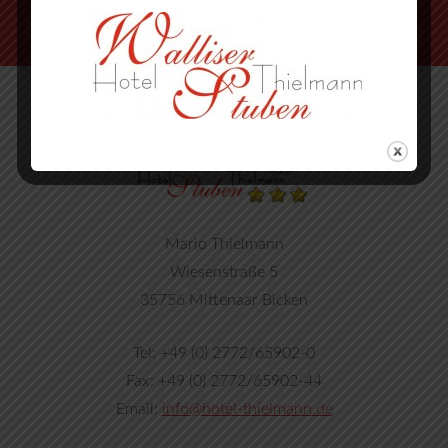
Mario Thielmann
Wiesenstraße 5
35756 Mittenaar Bicken
Tel: +49 (0) 2772/65902-0
Fax: +49 (0) 2772/65902-44
Email:
info@hotel-thielmann.de