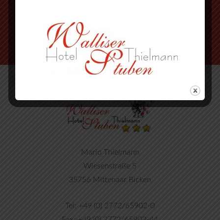
nächste Strasse wieder rechts
Mario Thielmann
Wiesenstraße 5
35756 Mittenaar Bicken
Tel: +49 (0) 2772/65902-0
Fax: +49 (0) 2772/65902-44