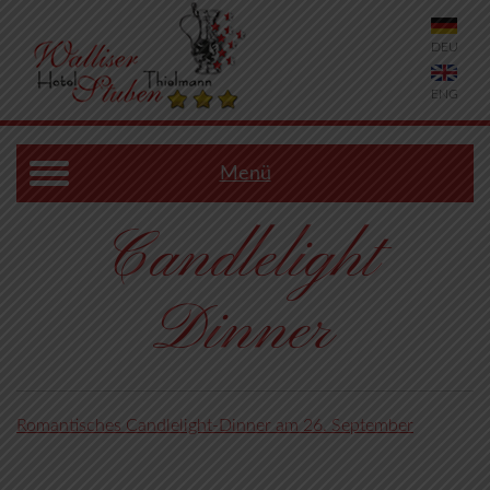
DEU
ENG
Menü
Candlelight
Dinner
Romantisches Candlelight-Dinner am 26. September