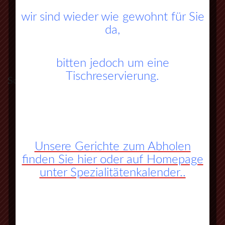
wir sind wieder wie gewohnt für Sie
da,
bitten jedoch um eine
Tischreservierung.
So finden Sie zu uns:
A45 Frankfurt – Dortmund (Sauerlandlinie)
Abfahrt Herborn Süd (Nr. 27)
Unsere Gerichte zum Abholen
an der 3. Ampel rechts abbiegen
finden Sie hier oder auf Homepage
unter Spezialitätenkalender..
vorbei an Herbornseelbach und
Ballersbach nach Mittenaar Bicken
an der Ampel rechts abbiegen