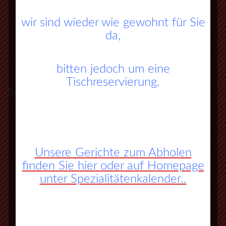
wir sind wieder wie gewohnt für Sie
da,
bitten jedoch um eine
Tischreservierung.
So finden Sie zu uns:
A45 Frankfurt – Dortmund (Sauerlandlinie)
Abfahrt Herborn Süd (Nr. 27)
Unsere Gerichte zum Abholen
an der 3. Ampel rechts abbiegen
finden Sie hier oder auf Homepage
unter Spezialitätenkalender..
vorbei an Herbornseelbach und
Ballersbach nach Mittenaar Bicken
an der Ampel rechts abbiegen