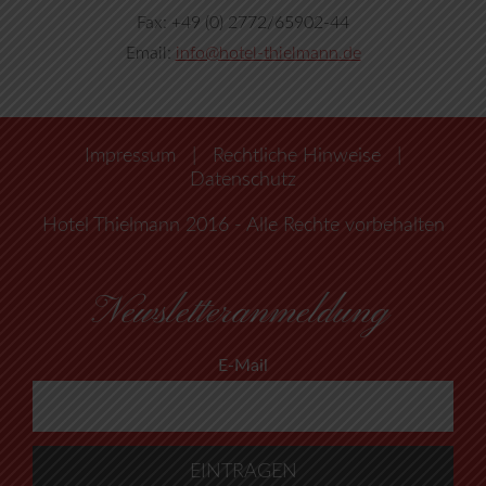
Fax: +49 (0) 2772/65902-44
Email:
info@hotel-thielmann.de
Impressum
|
Rechtliche Hinweise
|
Datenschutz
Hotel Thielmann 2016 - Alle Rechte vorbehalten
Newsletteranmeldung
E-Mail