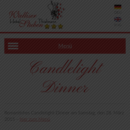
DEU
ENG
Menü
Candlelight
Dinner
Romantishes Candlelight-Dinner am Samstag, den 28. März
2015 –
hier zum Menü