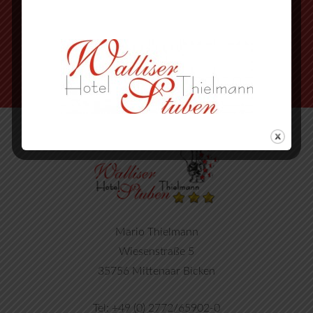
nächste Strasse wieder rechts
Mario Thielmann
Wiesenstraße 5
35756 Mittenaar Bicken
Tel: +49 (0) 2772/65902-0