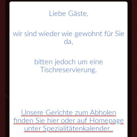
Liebe Gäste,
wir sind wieder wie gewohnt für Sie
da,
bitten jedoch um eine
Tischreservierung.
So finden Sie zu uns:
Unsere Gerichte zum Abholen
A45 Frankfurt – Dortmund (Sauerlandlinie)
finden Sie hier oder auf Homepage
Abfahrt Herborn Süd (Nr. 27)
unter Spezialitätenkalender..