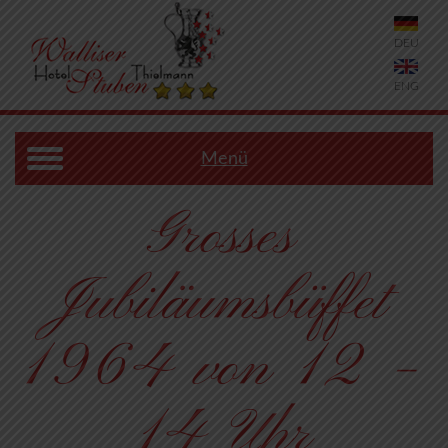
DEU
ENG
Menü
Grosses
Jubiläumsbüffet
1964 von 12 –
14 Uhr