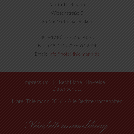
Mario Thielmann
Wiesenstraße 5
35756 Mittenaar Bicken
Tel: +49 (0) 2772/65902-0
Fax: +49 (0) 2772/65902-44
Email:
info@hotel-thielmann.de
Impressum
|
Rechtliche Hinweise
|
Datenschutz
Hotel Thielmann 2016 - Alle Rechte vorbehalten
Newsletteranmeldung