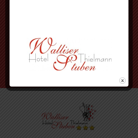
an der 3. Ampel rechts abbiegen
vorbei an Herbornseelbach und
Ballersbach nach Mittenaar Bicken
an der Ampel rechts abbiegen
nächste Strasse wieder rechts