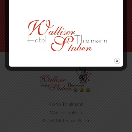
an der Ampel rechts abbiegen
nächste Strasse wieder rechts
Mario Thielmann
Wiesenstraße 5
35756 Mittenaar Bicken