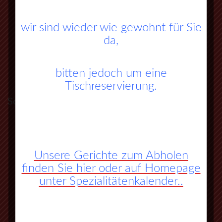
wir sind wieder wie gewohnt für Sie
da,
bitten jedoch um eine
Tischreservierung.
So finden Sie zu uns:
A45 Frankfurt – Dortmund (Sauerlandlinie)
Abfahrt Herborn Süd (Nr. 27)
Unsere Gerichte zum Abholen
finden Sie hier oder auf Homepage
an der 3. Ampel rechts abbiegen
unter Spezialitätenkalender..
vorbei an Herbornseelbach und
Ballersbach nach Mittenaar Bicken