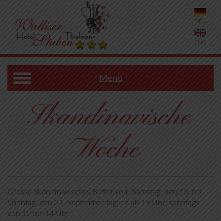
DEU
ENG
Menü
Skandinavische
Woche
Grosse Skandinavisches Büffet vom Samstag, den 13. bis
Sonntag, den 21. September täglich ab 19 Uhr, sonntags
von 12 bis 14 Uhr