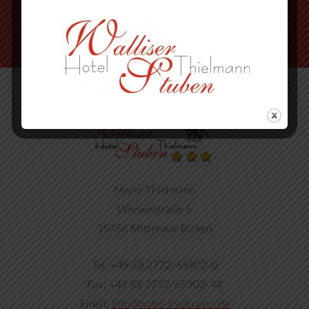
Mario Thielmann
Wiesenstraße 5
35756 Mittenaar Bicken
Tel: +49 (0) 2772/65902-0
Fax: +49 (0) 2772/65902-44
Email:
info@hotel-thielmann.de