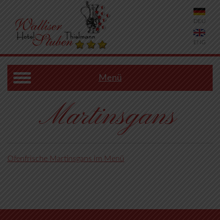
DEU
ENG
Menü
Martinsgans
Ofenfrische Martinsgans im Menü