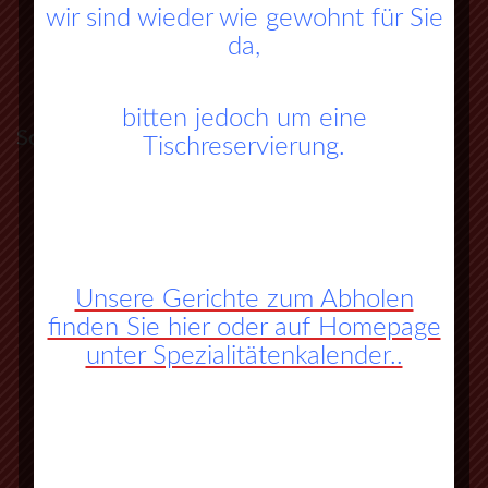
wir sind wieder wie gewohnt für Sie
da,
bitten jedoch um eine
So finden Sie zu uns:
Tischreservierung.
A45 Frankfurt – Dortmund (Sauerlandlinie)
Abfahrt Herborn Süd (Nr. 27)
an der 3. Ampel rechts abbiegen
Unsere Gerichte zum Abholen
finden Sie hier oder auf Homepage
vorbei an Herbornseelbach und
unter Spezialitätenkalender..
Ballersbach nach Mittenaar Bicken
an der Ampel rechts abbiegen
nächste Strasse wieder rechts