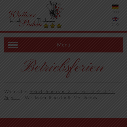
DEU
ENG
Menü
Betriebsferien
Wir machen
Betriebsferien vom 2. bis einschließlich 17.
August
– Wir danken Ihnen für Ihr Verständnis