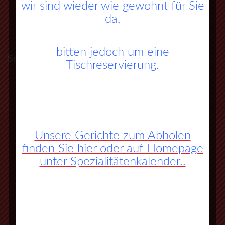
wir sind wieder wie gewohnt für Sie
da,
bitten jedoch um eine
So finden Sie zu uns:
Tischreservierung.
A45 Frankfurt – Dortmund (Sauerlandlinie)
Abfahrt Herborn Süd (Nr. 27)
an der 3. Ampel rechts abbiegen
Unsere Gerichte zum Abholen
finden Sie hier oder auf Homepage
vorbei an Herbornseelbach und
unter Spezialitätenkalender..
Ballersbach nach Mittenaar Bicken
an der Ampel rechts abbiegen
nächste Strasse wieder rechts