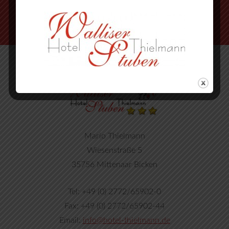
Mario Thielmann
Wiesenstraße 5
35756 Mittenaar Bicken
Tel: +49 (0) 2772/65902-0
Fax: +49 (0) 2772/65902-44
Email:
info@hotel-thielmann.de