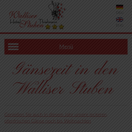
DEU
ENG
Menü
Gänsezeit in den
Walliser Stuben
Genießen Sie auch in diesem Jahr unsere leckeren,
ofenfrischen Gänse noch bis Weihnachten