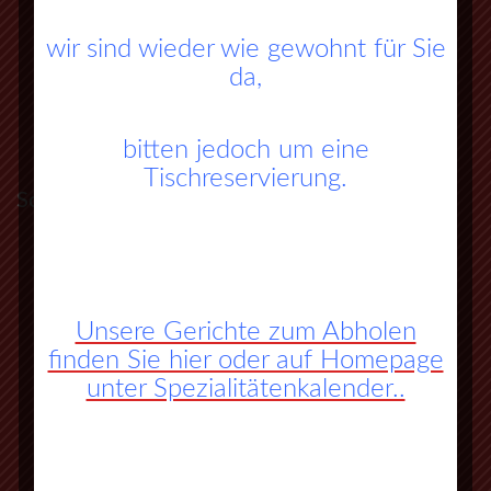
wir sind wieder wie gewohnt für Sie
da,
bitten jedoch um eine
Tischreservierung.
So finden Sie zu uns:
A45 Frankfurt – Dortmund (Sauerlandlinie)
Abfahrt Herborn Süd (Nr. 27)
Unsere Gerichte zum Abholen
an der 3. Ampel rechts abbiegen
finden Sie hier oder auf Homepage
unter Spezialitätenkalender..
vorbei an Herbornseelbach und
Ballersbach nach Mittenaar Bicken
an der Ampel rechts abbiegen