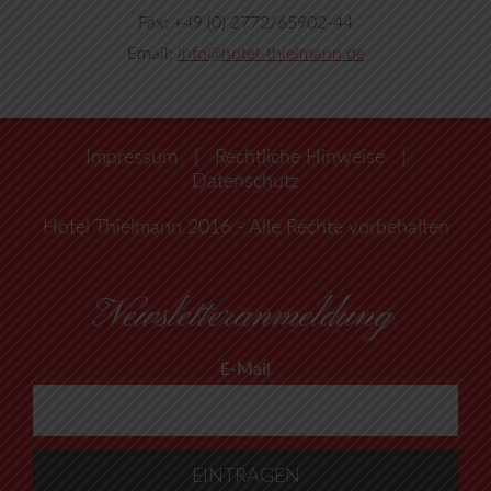
Fax: +49 (0) 2772/65902-44
Email:
info@hotel-thielmann.de
Impressum
|
Rechtliche Hinweise
|
Datenschutz
Hotel Thielmann 2016 - Alle Rechte vorbehalten
Newsletteranmeldung
E-Mail