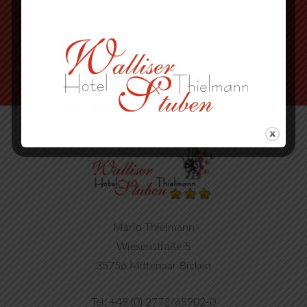
nächste Strasse wieder rechts
Mario Thielmann
Wiesenstraße 5
35756 Mittenaar Bicken
Tel: +49 (0) 2772/65902-0