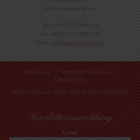
Wiesenstraße 5
35756 Mittenaar Bicken
Tel: +49 (0) 2772/65902-0
Fax: +49 (0) 2772/65902-44
Email:
info@hotel-thielmann.de
Impressum
|
Rechtliche Hinweise
|
Datenschutz
Hotel Thielmann 2016 - Alle Rechte vorbehalten
Newsletteranmeldung
E-Mail