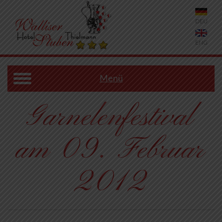
DEU
ENG
Menü
Garnelenfestival
am 09. Februar
2012