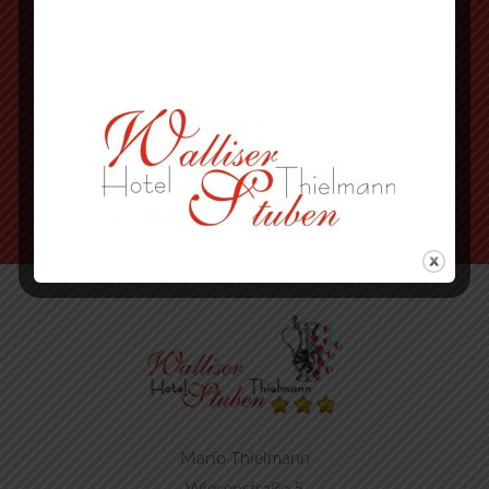
vorbei an Herbornseelbach und
Ballersbach nach Mittenaar Bicken
an der Ampel rechts abbiegen
nächste Strasse wieder rechts
Mario Thielmann