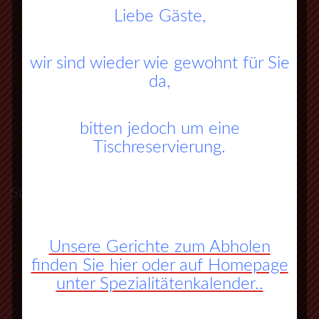
Liebe Gäste,
wir sind wieder wie gewohnt für Sie
da,
bitten jedoch um eine
Tischreservierung.
So finden Sie zu uns:
A45 Frankfurt – Dortmund (Sauerlandlinie)
Unsere Gerichte zum Abholen
finden Sie hier oder auf Homepage
Abfahrt Herborn Süd (Nr. 27)
unter Spezialitätenkalender..
an der 3. Ampel rechts abbiegen