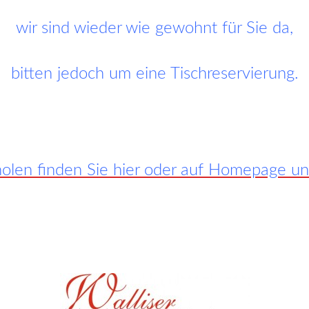
wir sind wieder wie gewohnt für Sie da,
bitten jedoch um eine Tischreservierung.
len finden Sie hier oder auf Homepage unte