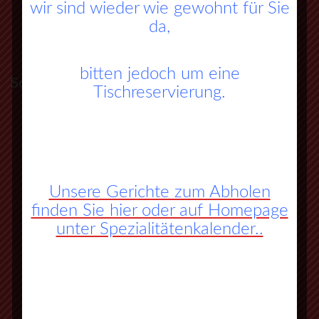
wir sind wieder wie gewohnt für Sie
da,
bitten jedoch um eine
So finden Sie zu uns:
Tischreservierung.
A45 Frankfurt – Dortmund (Sauerlandlinie)
Abfahrt Herborn Süd (Nr. 27)
an der 3. Ampel rechts abbiegen
Unsere Gerichte zum Abholen
finden Sie hier oder auf Homepage
vorbei an Herbornseelbach und
unter Spezialitätenkalender..
Ballersbach nach Mittenaar Bicken
an der Ampel rechts abbiegen
nächste Strasse wieder rechts