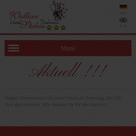
DEU
ENG
Menü
Aktuell !!!
Wegen Partyservice ist unser Haus am Samstag, den 26.
Juni geschlossen. Wir danken für Ihr Verständnis.