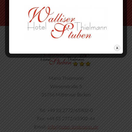
Mario Thielmann
Wiesenstraße 5
35756 Mittenaar Bicken
Tel: +49 (0) 2772/65902-0
Fax: +49 (0) 2772/65902-44
Email:
info@hotel-thielmann.de